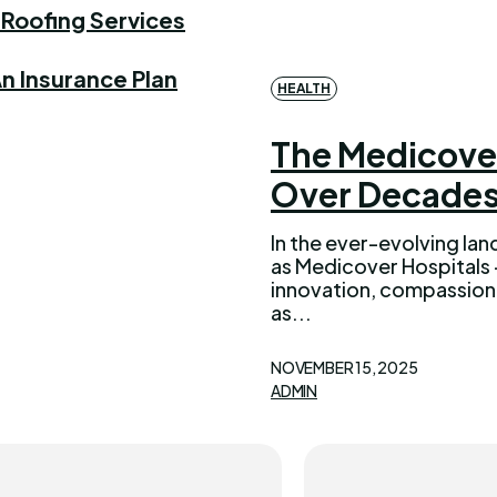
l Roofing Services
n Insurance Plan
HEALTH
The Medicover
Over Decade
In the ever-evolving la
as Medicover Hospitals 
innovation, compassion
as...
NOVEMBER 15, 2025
ADMIN