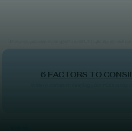
BUSINESS
Почему кондиционер не включа
JAMES C
Почему кондиционер не реагирует на пульт Ситуация, при которой конд
6 FACTORS TO CONSI
When it comes to keeping your truck in top co
BUSINESS