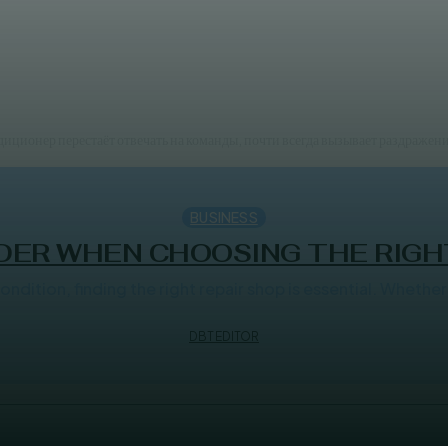
ется с пульта
иционер перестаёт отвечать на команды, почти всегда вызывает раздражение.
BUSINESS
DER WHEN CHOOSING THE RIGH
ndition, finding the right repair shop is essential. Whether
DBT EDITOR