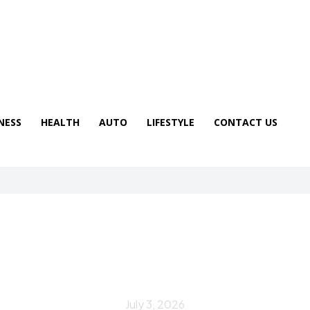
NESS
HEALTH
AUTO
LIFESTYLE
CONTACT US
AUTO
мотоаукционы Японии: BDS, JB
July 3, 2026