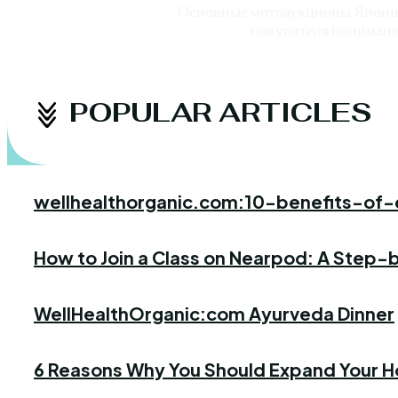
Основные мотоаукционы Японии
покупателя понимани
POPULAR ARTICLES
wellhealthorganic.com:10-benefits-o
JANUARY 31, 2023
How to Join a Class on Nearpod: A Step
FEBRUARY 8, 2024
WellHealthOrganic:com Ayurveda Dinner
MARCH 25, 2024
6 Reasons Why You Should Expand Your 
JANUARY 19, 2024