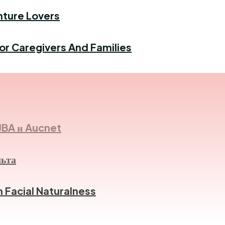
enture Lovers
For Caregivers And Families
JBA и Aucnet
льта
n Facial Naturalness