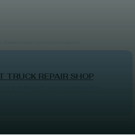
 В комнате жарко, пульт в руках, индикатор...
T TRUCK REPAIR SHOP
 you're dealing with routine maintenance or...