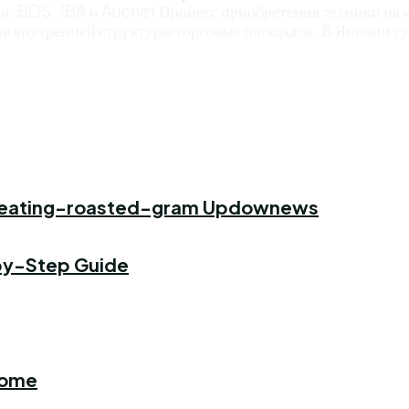
: BDS, JBA и Aucnet Процесс приобретения техники на м
я внутренней структуры торговых площадок. В Японии сущ
f-eating-roasted-gram Updownews
-by-Step Guide
Home