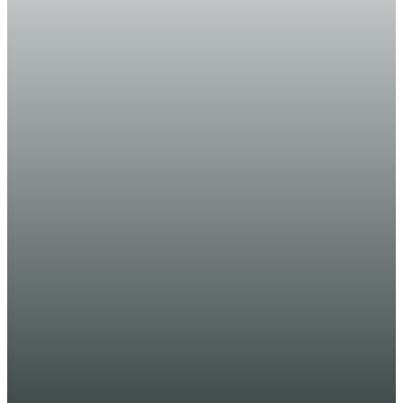
CASINO
Por Qué Betmexico Casino Es Su
Mejor Opción Para Juegos En
Línea