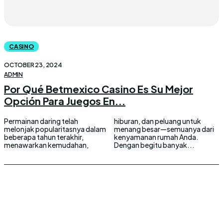
CASINO
OCTOBER 23, 2024
ADMIN
Por Qué Betmexico Casino Es Su Mejor
Opción Para Juegos En...
Permainan daring telah
hiburan, dan peluang untuk
melonjak popularitasnya dalam
menang besar—semuanya dari
beberapa tahun terakhir,
kenyamanan rumah Anda.
menawarkan kemudahan,
Dengan begitu banyak...