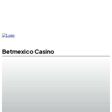
Betmexico Casino