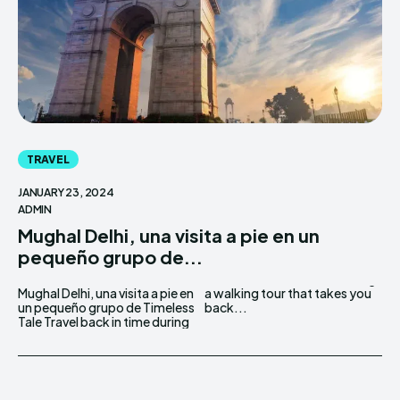
TRAVEL
JANUARY 23, 2024
ADMIN
Mughal Delhi, una visita a pie en un
pequeño grupo de...
Mughal Delhi, una visita a pie en
a walking tour that takes you
un pequeño grupo de Timeless
back...
Tale Travel back in time during